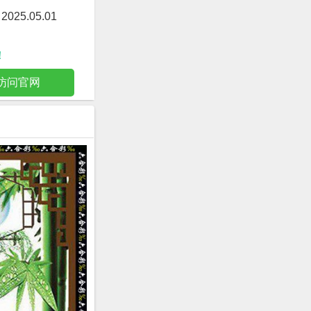
25.05.01
！
访问官网