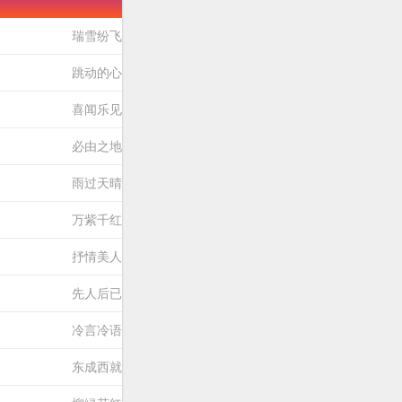
瑞雪纷飞
跳动的心
喜闻乐见
必由之地
雨过天晴
万紫千红
抒情美人
先人后已
冷言冷语
东成西就