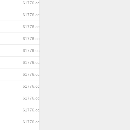
61776.cc
61776.cc
61776.cc
61776.cc
61776.cc
61776.cc
61776.cc
61776.cc
61776.cc
61776.cc
61776.cc