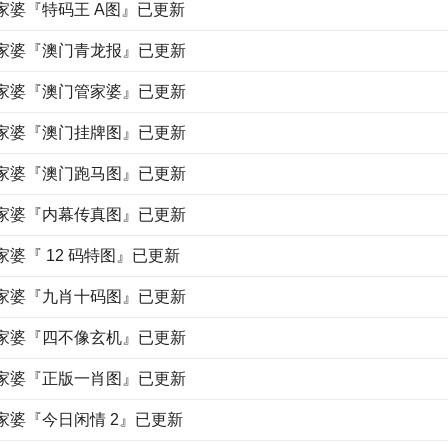
管家婆『特码王 A图』已更新
管家婆『澳门青龙报』已更新
管家婆『澳门管家婆』已更新
管家婆『澳门挂牌图』已更新
管家婆『澳门跑马图』已更新
管家婆『内幕传真图』已更新
管家婆『 12 码特图』已更新
管家婆『九肖十码图』已更新
管家婆『四不像玄机』已更新
管家婆『正版一肖图』已更新
管家婆『今日闲情 2』已更新