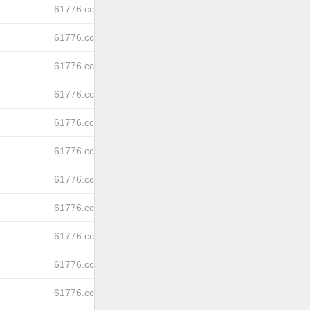
61776.cc
61776.cc
61776.cc
61776.cc
61776.cc
61776.cc
61776.cc
61776.cc
61776.cc
61776.cc
61776.cc