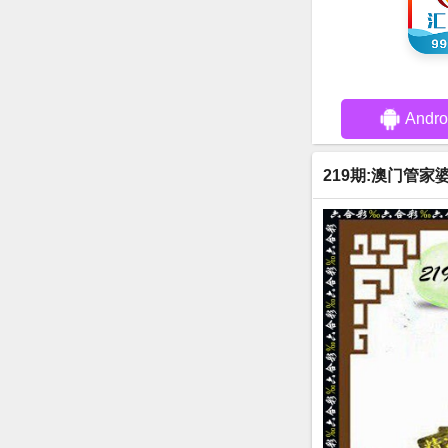
Andr
219期:澳门管家婆