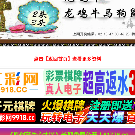
点击【返回首页】查看更多资料
《原创高手心水区》长期免费公开！61776.cc