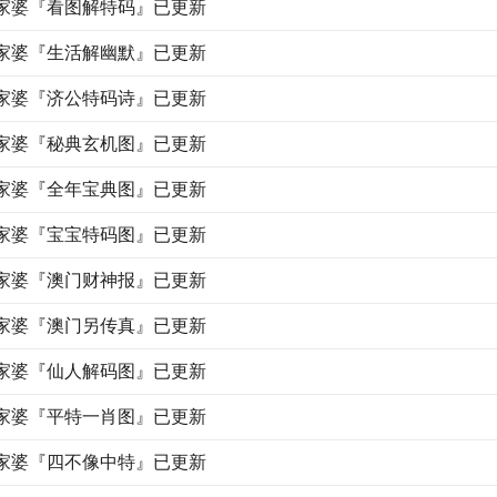
管家婆『看图解特码』已更新
管家婆『生活解幽默』已更新
管家婆『济公特码诗』已更新
管家婆『秘典玄机图』已更新
管家婆『全年宝典图』已更新
管家婆『宝宝特码图』已更新
管家婆『澳门财神报』已更新
管家婆『澳门另传真』已更新
管家婆『仙人解码图』已更新
管家婆『平特一肖图』已更新
管家婆『四不像中特』已更新