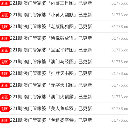
221期:澳门管家婆『内幕三肖图』已更新
61776.cc
彩图
221期:澳门管家婆『小黄人幽默』已更新
61776.cc
彩图
221期:澳门管家婆『老版跑狗图』已更新
61776.cc
彩图
221期:澳门管家婆『诗像破成语』已更新
61776.cc
彩图
221期:澳门管家婆『宝宝平特图』已更新
61776.cc
彩图
221期:澳门管家婆『澳门马经图』已更新
61776.cc
彩图
221期:澳门管家婆『挂牌天书图』已更新
61776.cc
彩图
221期:澳门管家婆『无字天书图』已更新
61776.cc
彩图
221期:澳门管家婆『澳门火麒麟』已更新
61776.cc
彩图
221期:澳门管家婆『美人鱼单双』已更新
61776.cc
彩图
221期:澳门管家婆『包租婆平特』已更新
61776.cc
彩图