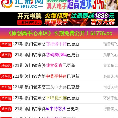
《原创高手心水区》长期免费公开！61776.cc
221期:澳门管家婆
③行爆中特
已更新
瑞雪纷飞
精华帖
221期:澳门管家婆
②码防⑶码
已更新
跳动的心
精华帖
221期:澳门管家婆
致富②肖
已更新
喜闻乐见
精华帖
221期:澳门管家婆
中奖平特肖
已更新
必由之地
精华帖
221期:澳门管家婆
三头中大奖
已更新
雨过天晴
精华帖
221期:澳门管家婆
平特复式连
已更新
万紫千红
精华帖
221期:澳门管家婆
☯中特②头
已更新
抒情美人
精华帖