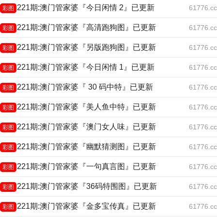
221期:澳门管家婆『今日闲情 2』已更新
61776.cc
彩图
221期:澳门管家婆『高清跑狗图』已更新
61776.cc
彩图
221期:澳门管家婆『另版跑狗图』已更新
61776.cc
彩图
221期:澳门管家婆『今日闲情 1』已更新
61776.cc
彩图
221期:澳门管家婆『 30 码中特』已更新
61776.cc
彩图
221期:澳门管家婆『美人鱼中特』已更新
61776.cc
彩图
221期:澳门管家婆『澳门女人味』已更新
61776.cc
彩图
221期:澳门管家婆『幽默猜测图』已更新
61776.cc
彩图
221期:澳门管家婆『一句真言图』已更新
61776.cc
彩图
221期:澳门管家婆『36码特围图』已更新
61776.cc
彩图
221期:澳门管家婆『金多宝传真』已更新
61776.cc
彩图