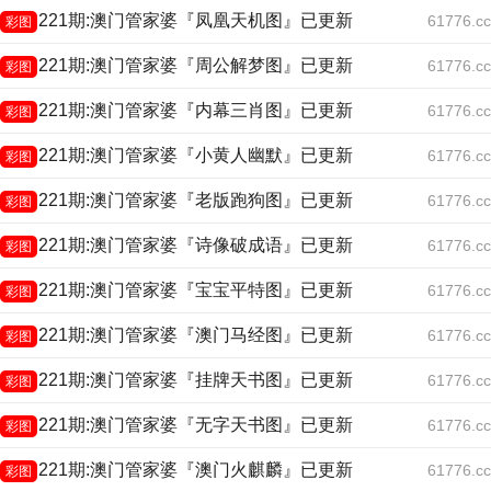
221期:澳门管家婆『凤凰天机图』已更新
61776.cc
彩图
221期:澳门管家婆『周公解梦图』已更新
61776.cc
彩图
221期:澳门管家婆『内幕三肖图』已更新
61776.cc
彩图
221期:澳门管家婆『小黄人幽默』已更新
61776.cc
彩图
221期:澳门管家婆『老版跑狗图』已更新
61776.cc
彩图
221期:澳门管家婆『诗像破成语』已更新
61776.cc
彩图
221期:澳门管家婆『宝宝平特图』已更新
61776.cc
彩图
221期:澳门管家婆『澳门马经图』已更新
61776.cc
彩图
221期:澳门管家婆『挂牌天书图』已更新
61776.cc
彩图
221期:澳门管家婆『无字天书图』已更新
61776.cc
彩图
221期:澳门管家婆『澳门火麒麟』已更新
61776.cc
彩图