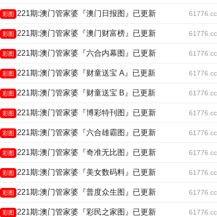
221期:澳门管家婆『澳门日报图』已更新
61776.cc
彩图
221期:澳门管家婆『澳门财富榜』已更新
61776.cc
彩图
221期:澳门管家婆『六合内幕图』已更新
61776.cc
彩图
221期:澳门管家婆『财童送宝 A』已更新
61776.cc
彩图
221期:澳门管家婆『财童送宝 B』已更新
61776.cc
彩图
221期:澳门管家婆『博彩特刊图』已更新
61776.cc
彩图
221期:澳门管家婆『六合雄霸图』已更新
61776.cc
彩图
221期:澳门管家婆『奇准无比图』已更新
61776.cc
彩图
221期:澳门管家婆『美女数码料』已更新
61776.cc
彩图
221期:澳门管家婆『普度众生图』已更新
61776.cc
彩图
221期:澳门管家婆『彩民之家图』已更新
61776.cc
彩图