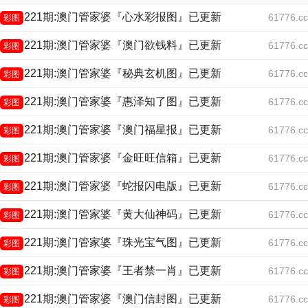
221期:澳门管家婆『心水彩报图』已更新
61776.cc
彩图
221期:澳门管家婆『澳门欲钱料』已更新
61776.cc
彩图
221期:澳门管家婆『秘典玄机图』已更新
61776.cc
彩图
221期:澳门管家婆『惠泽知了图』已更新
61776.cc
彩图
221期:澳门管家婆『澳门福星报』已更新
61776.cc
彩图
221期:澳门管家婆『金旺旺信箱』已更新
61776.cc
彩图
221期:澳门管家婆『蛇报闪电版』已更新
61776.cc
彩图
221期:澳门管家婆『黄大仙神码』已更新
61776.cc
彩图
221期:澳门管家婆『珠光宝气图』已更新
61776.cc
彩图
221期:澳门管家婆『王者禁一肖』已更新
61776.cc
彩图
221期:澳门管家婆『澳门信封图』已更新
61776.cc
彩图