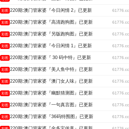
220期:澳门管家婆『今日闲情 2』已更新
61776.cc
彩图
220期:澳门管家婆『高清跑狗图』已更新
61776.cc
彩图
220期:澳门管家婆『另版跑狗图』已更新
61776.cc
彩图
220期:澳门管家婆『今日闲情 1』已更新
61776.cc
彩图
220期:澳门管家婆『 30 码中特』已更新
61776.cc
彩图
220期:澳门管家婆『美人鱼中特』已更新
61776.cc
彩图
220期:澳门管家婆『澳门女人味』已更新
61776.cc
彩图
220期:澳门管家婆『幽默猜测图』已更新
61776.cc
彩图
220期:澳门管家婆『一句真言图』已更新
61776.cc
彩图
220期:澳门管家婆『36码特围图』已更新
61776.cc
彩图
220期:澳门管家婆『金多宝传真』已更新
61776.cc
彩图