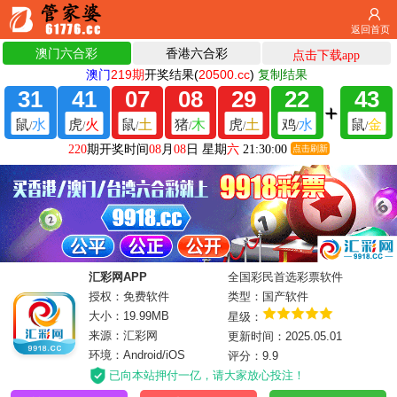
返回首页
汇彩网APP
全国彩民首选彩票软件
授权：免费软件
类型：国产软件
大小：19.99MB
星级：
来源：汇彩网
更新时间：2025.05.01
环境：Android/iOS
评分：9.9
已向本站押付一亿，请大家放心投注！