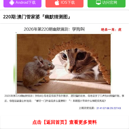
Android下载
IOS下载
访问官网
220期:澳门管家婆『幽默猜测图』
点击【返回首页】查看更多资料