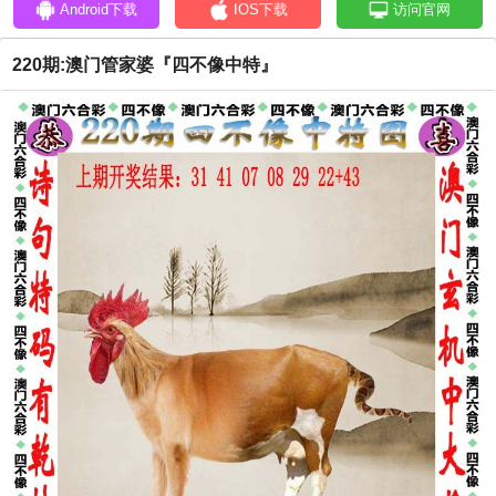
Android下载
IOS下载
访问官网
220期:澳门管家婆『四不像中特』