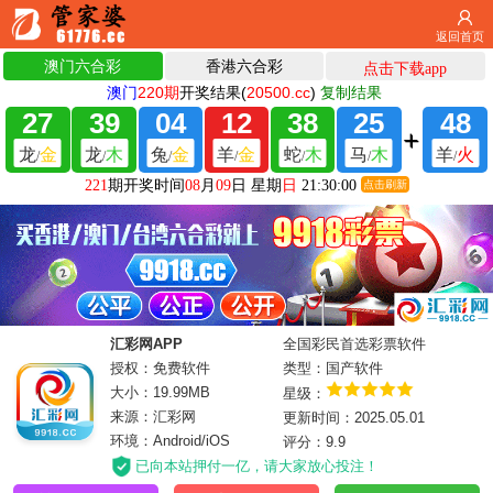
返回首页
汇彩网APP
全国彩民首选彩票软件
授权：免费软件
类型：国产软件
大小：19.99MB
星级：
来源：汇彩网
更新时间：2025.05.01
环境：Android/iOS
评分：9.9
已向本站押付一亿，请大家放心投注！