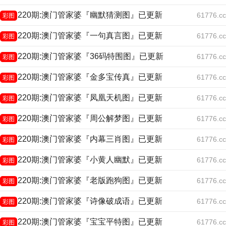
220期:澳门管家婆『幽默猜测图』已更新
61776.cc
彩图
220期:澳门管家婆『一句真言图』已更新
61776.cc
彩图
220期:澳门管家婆『36码特围图』已更新
61776.cc
彩图
220期:澳门管家婆『金多宝传真』已更新
61776.cc
彩图
220期:澳门管家婆『凤凰天机图』已更新
61776.cc
彩图
220期:澳门管家婆『周公解梦图』已更新
61776.cc
彩图
220期:澳门管家婆『内幕三肖图』已更新
61776.cc
彩图
220期:澳门管家婆『小黄人幽默』已更新
61776.cc
彩图
220期:澳门管家婆『老版跑狗图』已更新
61776.cc
彩图
220期:澳门管家婆『诗像破成语』已更新
61776.cc
彩图
220期:澳门管家婆『宝宝平特图』已更新
61776.cc
彩图