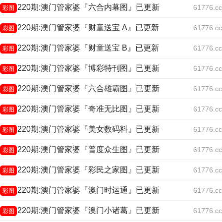
220期:澳门管家婆『六合内幕图』已更新
61776.cc
彩图
220期:澳门管家婆『财童送宝 A』已更新
61776.cc
彩图
220期:澳门管家婆『财童送宝 B』已更新
61776.cc
彩图
220期:澳门管家婆『博彩特刊图』已更新
61776.cc
彩图
220期:澳门管家婆『六合雄霸图』已更新
61776.cc
彩图
220期:澳门管家婆『奇准无比图』已更新
61776.cc
彩图
220期:澳门管家婆『美女数码料』已更新
61776.cc
彩图
220期:澳门管家婆『普度众生图』已更新
61776.cc
彩图
220期:澳门管家婆『彩民之家图』已更新
61776.cc
彩图
220期:澳门管家婆『澳门时运通』已更新
61776.cc
彩图
220期:澳门管家婆『澳门小诸葛』已更新
61776.cc
彩图