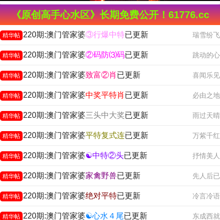
《原创高手心水区》长期免费公开！61776.cc
220期:澳门管家婆
③行爆中特
已更新
瑞雪纷飞
精华帖
220期:澳门管家婆
②码防⑶码
已更新
跳动的心
精华帖
220期:澳门管家婆
致富②肖
已更新
喜闻乐见
精华帖
220期:澳门管家婆
中奖平特肖
已更新
必由之地
精华帖
220期:澳门管家婆
三头中大奖
已更新
雨过天晴
精华帖
220期:澳门管家婆
平特复式连
已更新
万紫千红
精华帖
220期:澳门管家婆
☯中特②头
已更新
抒情美人
精华帖
220期:澳门管家婆
家禽野兽
已更新
先人后已
精华帖
220期:澳门管家婆
绝对平特
已更新
冷言冷语
精华帖
220期:澳门管家婆
☯心水４尾
已更新
东成西就
精华帖