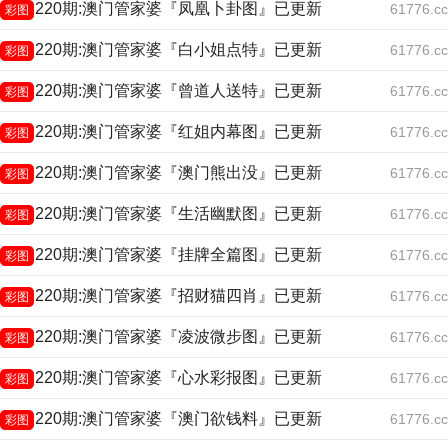
220期:澳门管家婆『凤凰卜卦图』已更新
61776.cc
彩图
220期:澳门管家婆『白小姐点特』已更新
61776.cc
彩图
220期:澳门管家婆『曾道人送特』已更新
61776.cc
彩图
220期:澳门管家婆『红姐内幕图』已更新
61776.cc
彩图
220期:澳门管家婆『澳门熊出没』已更新
61776.cc
彩图
220期:澳门管家婆『生活幽默图』已更新
61776.cc
彩图
220期:澳门管家婆『挂牌全篇图』已更新
61776.cc
彩图
220期:澳门管家婆『招财猫四肖』已更新
61776.cc
彩图
220期:澳门管家婆『凌波微步图』已更新
61776.cc
彩图
220期:澳门管家婆『心水彩报图』已更新
61776.cc
彩图
220期:澳门管家婆『澳门欲钱料』已更新
61776.cc
彩图