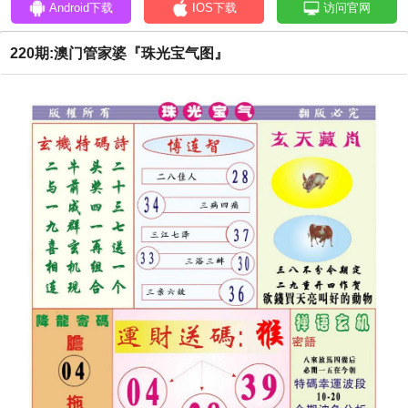
Android下载
IOS下载
访问官网
220期:澳门管家婆『珠光宝气图』