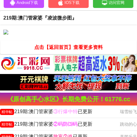
Android下载
IOS下载
访问官网
219期:澳门管家婆『凌波微步图』
点击【返回首页】查看更多资料
《原创高手心水区》长期免费公开！61776.cc
219期:澳门管家婆
③行爆中特
已更新
瑞雪纷飞
精华帖
219期:澳门管家婆
②码防⑶码
已更新
跳动的心
精华帖
219期:澳门管家婆
致富②肖
已更新
喜闻乐见
精华帖