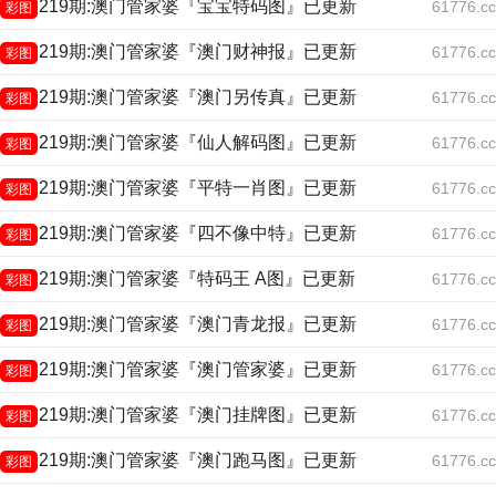
219期:澳门管家婆『宝宝特码图』已更新
61776.cc
彩图
219期:澳门管家婆『澳门财神报』已更新
61776.cc
彩图
219期:澳门管家婆『澳门另传真』已更新
61776.cc
彩图
219期:澳门管家婆『仙人解码图』已更新
61776.cc
彩图
219期:澳门管家婆『平特一肖图』已更新
61776.cc
彩图
219期:澳门管家婆『四不像中特』已更新
61776.cc
彩图
219期:澳门管家婆『特码王 A图』已更新
61776.cc
彩图
219期:澳门管家婆『澳门青龙报』已更新
61776.cc
彩图
219期:澳门管家婆『澳门管家婆』已更新
61776.cc
彩图
219期:澳门管家婆『澳门挂牌图』已更新
61776.cc
彩图
219期:澳门管家婆『澳门跑马图』已更新
61776.cc
彩图