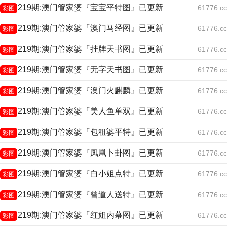
219期:澳门管家婆『宝宝平特图』已更新
61776.cc
彩图
219期:澳门管家婆『澳门马经图』已更新
61776.cc
彩图
219期:澳门管家婆『挂牌天书图』已更新
61776.cc
彩图
219期:澳门管家婆『无字天书图』已更新
61776.cc
彩图
219期:澳门管家婆『澳门火麒麟』已更新
61776.cc
彩图
219期:澳门管家婆『美人鱼单双』已更新
61776.cc
彩图
219期:澳门管家婆『包租婆平特』已更新
61776.cc
彩图
219期:澳门管家婆『凤凰卜卦图』已更新
61776.cc
彩图
219期:澳门管家婆『白小姐点特』已更新
61776.cc
彩图
219期:澳门管家婆『曾道人送特』已更新
61776.cc
彩图
219期:澳门管家婆『红姐内幕图』已更新
61776.cc
彩图